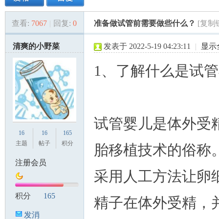
查看:
7067
|
回复:
0
准备做试管前需要做些什么？
[复制
美
»
›
›
›
清爽的小野菜
发表于 2022-5-19 04:23:11
|
显示
1、了解什么是试
试管婴儿是体外受
国
16
16
165
主题
帖子
积分
胎移植技术的俗称
注册会员
采用人工方法让卵
积分
165
精子在体外受精，
发消