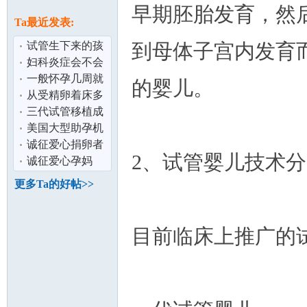
论
早期胚胎发育，然
息
Ta最近发表:
试管生下来的孩
到母体子宫内发育
子健康吗？/做试
妇科炎症会不会
管会不会很
影响怀孕生育 /
一般怀孕几周就
的婴儿。
去做试管婴
会出现胎心胎
从受精卵着床多
芽？/第一次怀
久可以知道怀
三代试管移植成
孕？
功率高吗？
美国大型助孕机
坛
构简介
诚征爱心捐卵者
2、试管婴儿技术
诚征爱心孕妈
更多Ta的好帖>>
目前临床上推广的
加