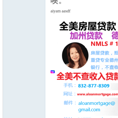
噢。
aiyam aasdf