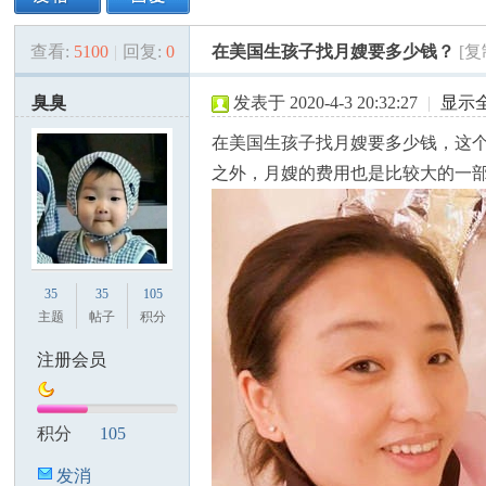
查看:
5100
|
回复:
0
在美国生孩子找月嫂要多少钱？
[
美
»
›
›
›
臭臭
发表于 2020-4-3 20:32:27
|
显示
在美国生孩子找月嫂要多少钱，这
之外，月嫂的费用也是比较大的一
国
35
35
105
主题
帖子
积分
注册会员
积分
105
发消