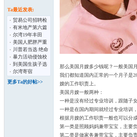
论
息
Ta最近发表:
贸易公司招聘检
测专员
有米地产第六篇
(2)：美国买房的
尔湾19年丰田
十个最好十
RAV 4出租
美国人肥胖严重
的根本原因是什
川普若当选 绝命
么？
毒师布莱恩克雷
暴力活动侵蚀校
坛
斯顿将果断
园 香港教育前途
到美国生孩子选
那么美国月嫂多少钱呢？一般美国月嫂的费
堪忧
择月子中心要避
尔湾寄宿
我们都知道国内正常的一个月子是2
免哪些陷阱？
更多Ta的好帖>>
嫂的工作职责上。
美国月嫂一般两种：
一种是没有经过专业培训，跟随子
一种是在国内期间就经过专业培训
根据月嫂的工作职责一般也可以分
加
第一类是照顾妈妈兼带宝宝，主要
第二类是做家务兼带宝宝，主要负