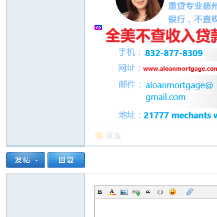
人
回复
网
|