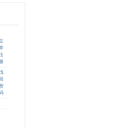
立
即
注
册
找
回
密
码