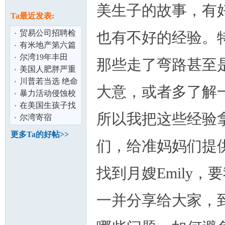
论
美生子的故事，有
息
Ta最近发表:
贸易公司招聘检
也有不好的经验。
测专员
有米地产第六篇
(2)：美国买房的
尔湾19年丰田
那些走了弯路甚至
十个最好十
RAV 4出租
美国人肥胖严重
的根本原因是什
川普若当选 绝命
大意，或者多了解
么？
毒师布莱恩克雷
暴力活动侵蚀校
坛
斯顿将果断
园 香港教育前途
在美国生孩子找
所以我把这些经验
堪忧
月嫂要多少钱？
尔湾寄宿
更多Ta的好帖>>
们，给准妈妈们提
找到月嫂Emily
一并分享给大家，
加