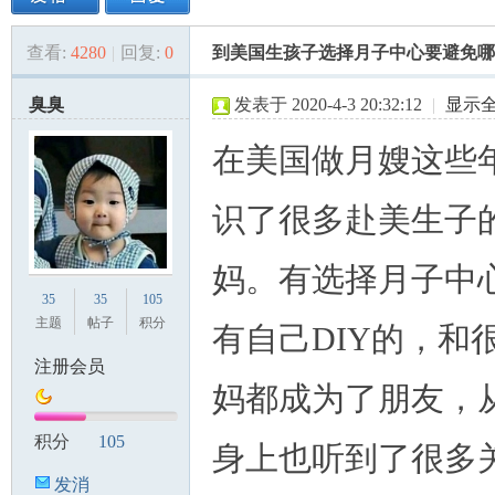
查看:
4280
|
回复:
0
到美国生孩子选择月子中心要避免哪
美
»
›
›
›
臭臭
发表于 2020-4-3 20:32:12
|
显示
在美国做月嫂这些
识了很多赴美生子
妈。有选择月子中
国
35
35
105
主题
帖子
积分
有自己DIY的，和
注册会员
妈都成为了朋友，
积分
105
身上也听到了很多
发消