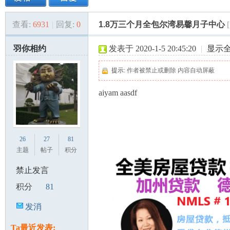
查看:
6931
|
回复:
0
1.8万三个月全包尔湾易馨月子中心
美
»
›
›
›
羽你相约
发表于 2020-1-5 20:45:20
|
显示
提示:
作者被禁止或删除 内容自动屏蔽
aiyam aasdf
国
26
27
81
主题
帖子
积分
禁止发言
积分
81
发消
息
Ta最近发表: