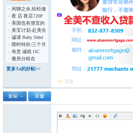
论
闲聊之余,轻松做
个代购,不要再到
夜 店 夜店720P
处奔波跑货
Youtube 徐峥 李
美国也有便宜的
小璐 以及
泡奶神器拉 ！
美宝计划-赴美生
(恒温调奶器)
子的选择
诚请 Baby Sitter
帮助照顾小孩
限时特价:三个月
全包1.9万美金起
有意 诚租 OC
真正直营
(小)办公室 或
雅房分租在
坛
(小)仓库
Irvine(尔湾)
更多Ta的好帖>>
回复
|
加