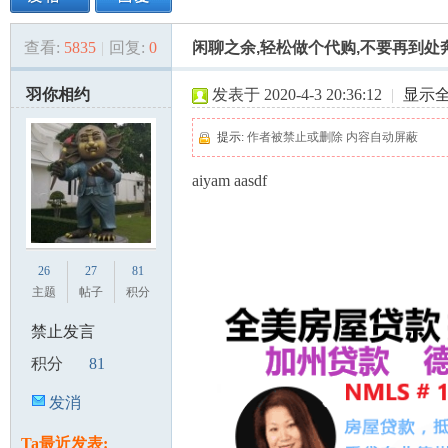
查看:
5835
|
回复:
0
闲聊之余,轻松做个代购,不要再到
美
»
›
›
›
羽你相约
发表于 2020-4-3 20:36:12
|
显示
提示:
作者被禁止或删除 内容自动屏蔽
aiyam aasdf
国
26
27
81
主题
帖子
积分
禁止发言
积分
81
发消
息
Ta最近发表: