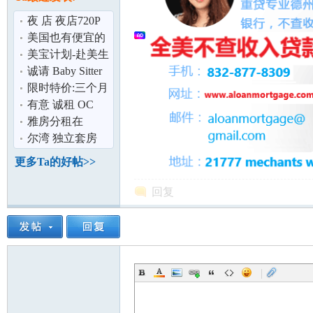
论
夜 店 夜店720P
Youtube 徐峥 李
美国也有便宜的
小璐 以及
泡奶神器拉 ！
美宝计划-赴美生
(恒温调奶器)
子的选择
诚请 Baby Sitter
帮助照顾小孩
限时特价:三个月
全包1.9万美金起
有意 诚租 OC
真正直营
(小)办公室 或
雅房分租在
(小)仓库
Irvine(尔湾)
尔湾 独立套房
坛
独立进出 Master
更多Ta的好帖>>
Room for R
回复
|
加