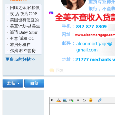
论
闲聊之余,轻松做
个代购,不要再到
夜 店 夜店720P
处奔波跑货
Youtube 徐峥 李
美国也有便宜的
小璐 以及
泡奶神器拉 ！
美宝计划-赴美生
(恒温调奶器)
子的选择
诚请 Baby Sitter
帮助照顾小孩
有意 诚租 OC
(小)办公室 或
雅房分租在
(小)仓库
Irvine(尔湾)
尔湾 独立套房
坛
独立进出 Master
更多Ta的好帖>>
Room for R
回复
|
加