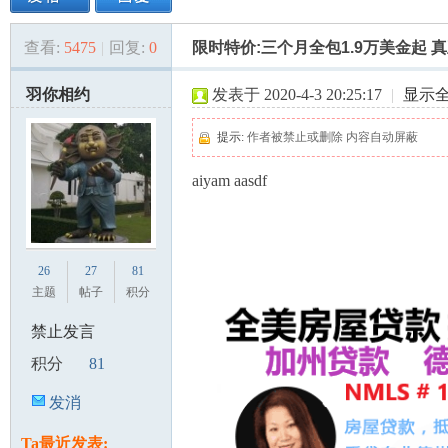
查看:
5475
|
回复:
0
限时特价:三个月全包1.9万美金起
美
»
›
›
›
羽你相约
发表于 2020-4-3 20:25:17
|
显示
提示:
作者被禁止或删除 内容自动屏蔽
aiyam aasdf
国
26
27
81
主题
帖子
积分
禁止发言
积分
81
发消
息
Ta最近发表: