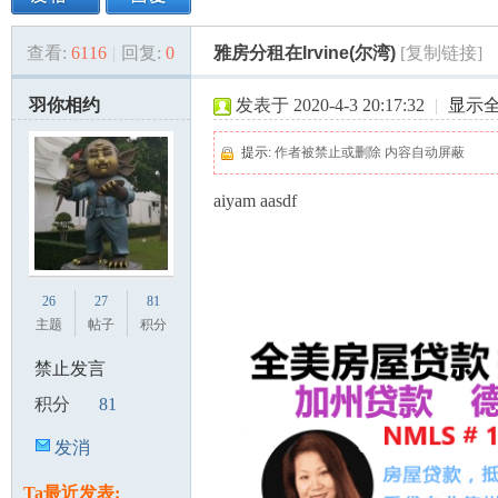
查看:
6116
|
回复:
0
雅房分租在Irvine(尔湾)
[复制链接]
美
»
›
›
›
羽你相约
发表于 2020-4-3 20:17:32
|
显示
提示:
作者被禁止或删除 内容自动屏蔽
aiyam aasdf
国
26
27
81
主题
帖子
积分
禁止发言
积分
81
发消
息
Ta最近发表: