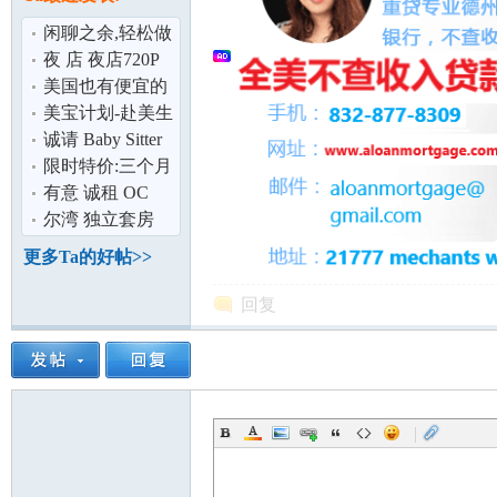
论
闲聊之余,轻松做
个代购,不要再到
夜 店 夜店720P
处奔波跑货
Youtube 徐峥 李
美国也有便宜的
小璐 以及
泡奶神器拉 ！
美宝计划-赴美生
(恒温调奶器)
子的选择
诚请 Baby Sitter
帮助照顾小孩
限时特价:三个月
全包1.9万美金起
有意 诚租 OC
真正直营
(小)办公室 或
尔湾 独立套房
坛
(小)仓库
独立进出 Master
更多Ta的好帖>>
Room for R
回复
|
加