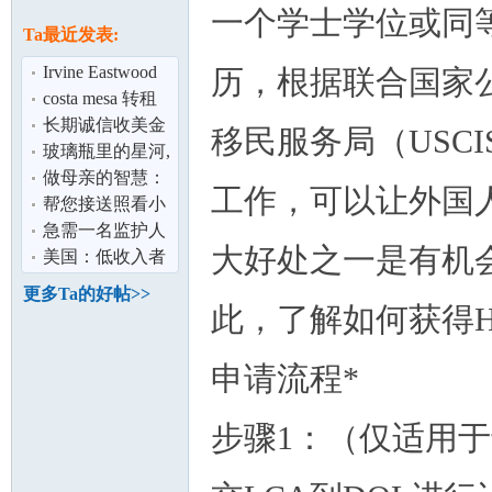
论
一个学士学位或同
息
Ta最近发表:
Irvine Eastwood
历，根据联合国家
Village 独栋新房
costa mesa 转租
分租 室
长期诚信收美金
移民服务局（USC
与人民币
玻璃瓶里的星河,
好美啊！
做母亲的智慧：
工作，可以让外国人
值得大家读一读
帮您接送照看小
坛
朋友 yorbalinda
急需一名监护人
大好处之一是有机
可以到尔湾签字
美国：低收入者
的那种
领取房租代金券
更多Ta的好帖>>
此，了解如何获得H
申请流程*
步骤1：（仅适用
加