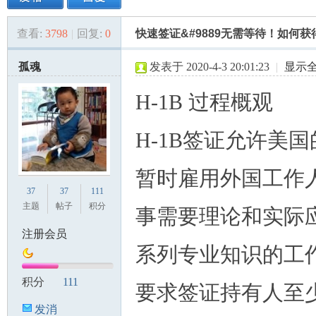
查看:
3798
|
回复:
0
快速签证&#9889️无需等待！如何
美
»
›
›
›
孤魂
发表于 2020-4-3 20:01:23
|
显示
H-1B 过程概观
H-1B签证允许美
暂时雇用外国工作
国
37
37
111
主题
帖子
积分
事需要理论和实际
注册会员
系列专业知识的工
积分
111
要求签证持有人至
发消