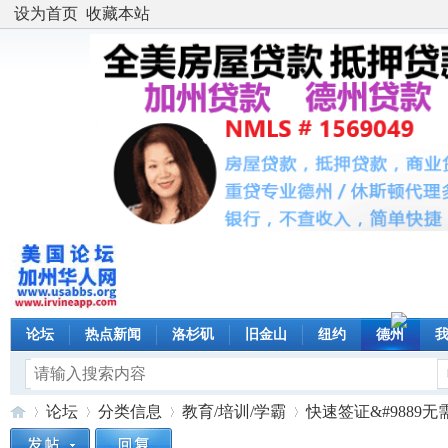
设为首页
收藏本站
论坛
热点新闻
洛杉矶
旧金山
纽约
德州
论坛
分类信息
教育/培训/学霸
快速签证&#9889️