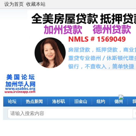
设为首页
收藏本站
论坛
热点新闻
洛杉矶
旧金山
纽约
德州