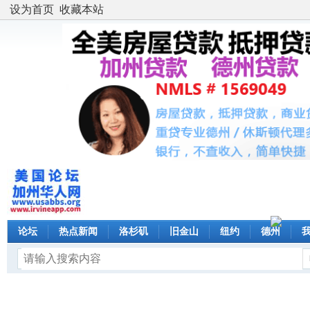
设为首页
收藏本站
论坛
热点新闻
洛杉矶
旧金山
纽约
德州