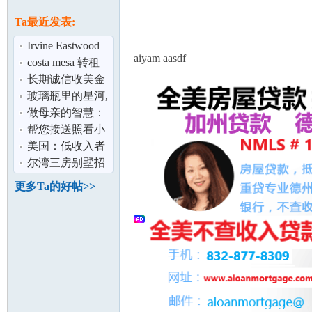
论
息
Ta最近发表:
Irvine Eastwood
aiyam aasdf
Village 独栋新房
costa mesa 转租
分租 室
长期诚信收美金
与人民币
玻璃瓶里的星河,
好美啊！
做母亲的智慧：
值得大家读一读
帮您接送照看小
坛
朋友 yorbalinda
美国：低收入者
领取房租代金券
尔湾三房别墅招
租4/24/2021起
更多Ta的好帖>>
加