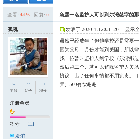
查看:
4426
|
回复:
0
急需一名监护人可以到尔湾签字的那
美
»
›
›
›
孤魂
发表于 2020-4-3 20:31:20
|
显示
虽然已经成年了但他学校还是需要一
因为父母十月份才能到美国，所以需
找一位暂时监护人到学校（尔湾那边
然后第二个月就可以解除监护人关系
协议，出了任何事情都不用负责。（
国
天）500有偿谢谢
37
37
111
主题
帖子
积分
注册会员
积分
111
发消