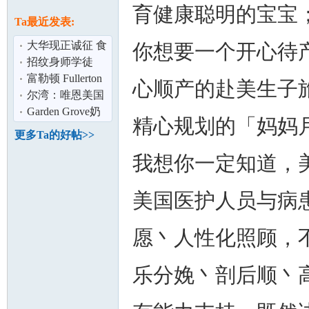
论
育健康聪明的宝宝
息
Ta最近发表:
大华现正诚征 食
你想要一个开心待
品生产线品管助
招纹身师学徒
理
富勒顿 Fullerton
心顺产的赴美生子旅
绝佳店面 适合 零
尔湾：唯恩美国
售/餐厅
直营月子中心,拥
Garden Grove奶
精心规划的「妈妈
有13年专业
茶店招全职兼职
更多Ta的好帖>>
坛
我想你一定知道，
美国医护人员与病
愿丶人性化照顾，
乐分娩丶剖后顺丶
加