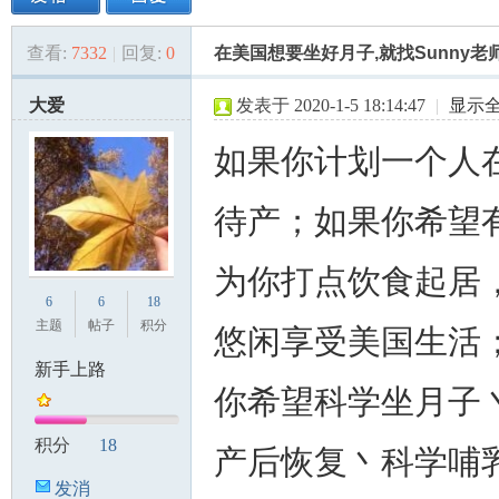
查看:
7332
|
回复:
0
在美国想要坐好月子,就找Sunny老
美
»
›
›
›
大爱
发表于 2020-1-5 18:14:47
|
显示
如果你计划一个人
待产；如果你希望
为你打点饮食起居
国
6
6
18
主题
帖子
积分
悠闲享受美国生活
新手上路
你希望科学坐月子
积分
18
产后恢复丶科学哺
发消