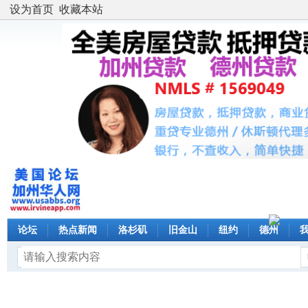
设为首页
收藏本站
论坛
热点新闻
洛杉矶
旧金山
纽约
德州