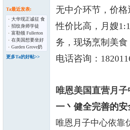
论
息
无中介环节，价格
Ta最近发表:
大华现正诚征 食
性价比高，月嫂1:
品生产线品管助
招纹身师学徒
理
富勒顿 Fullerton
务，现场烹制美食
绝佳店面 适合 零
在美国想要坐好
售/餐厅
月子,就找Sunny
Garden Grove奶
老师！妈妈月
茶店招全职兼职
电话咨询：1820116
更多Ta的好帖>>
坛
唯恩美国直营月子
一丶健全完善的安
加
唯恩月子中心依靠