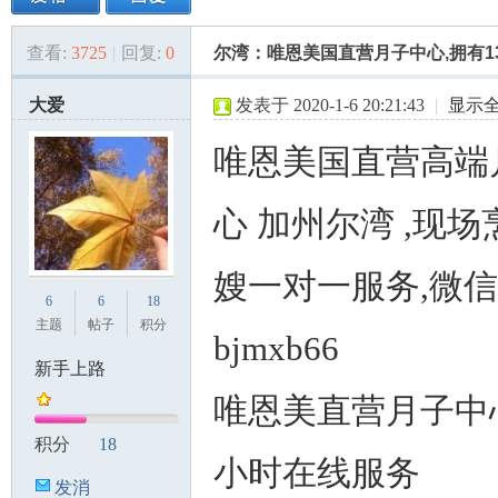
查看:
3725
|
回复:
0
尔湾：唯恩美国直营月子中心,拥有1
美
»
›
›
›
大爱
发表于 2020-1-6 20:21:43
|
显示
唯恩美国直营高端
心 加州尔湾 ,现场
国
嫂一对一服务,微
6
6
18
主题
帖子
积分
bjmxb66
新手上路
唯恩美直营月子中
积分
18
小时在线服务
发消