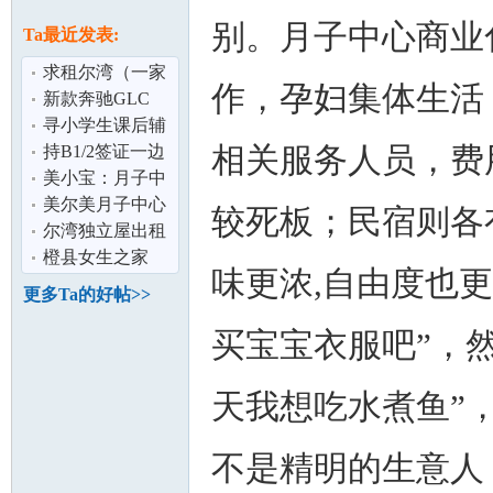
论
息
别。月子中心商业
Ta最近发表:
求租尔湾（一家
作，孕妇集体生活
三口,6月入住）
新款奔驰GLC
$900/月,含全保及
寻小学生课后辅
相关服务人员，费
雨伞险
导在尔湾
持B1/2签证一边
让孩子在美国上
美小宝：月子中
学一边找机会
心都在洛杉矶？
美尔美月子中心
较死板；民宿则各
坛
尔湾独立屋出租
橙县女生之家
味更浓,自由度也
（dog friendly）
更多Ta的好帖>>
买宝宝衣服吧”，
天我想吃水煮鱼”
加
不是精明的生意人