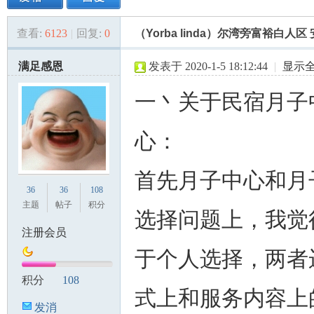
查看:
6123
|
回复:
0
（Yorba linda）尔湾旁富裕白人区
美
»
›
›
›
满足感恩
发表于 2020-1-5 18:12:44
|
显示
一丶关于民宿月子
心：
国
首先月子中心和月
36
36
108
主题
帖子
积分
选择问题上，我觉
注册会员
于个人选择，两者
积分
108
式上和服务内容上
发消