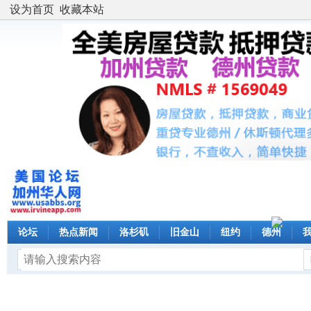
设为首页
收藏本站
论坛
热点新闻
洛杉矶
旧金山
纽约
德州