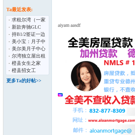
论
息
Ta最近发表:
求租尔湾（一家
aiyam aasdf
三口,6月入住）
新款奔驰GLC
$900/月,含全保及
持B1/2签证一边
雨伞险
让孩子在美国上
美小宝：月子中
学一边找机会
心都在洛杉矶？
美尔美月子中心
尔湾独立屋出租
坛
橙县女生之家
（dog friendly）
橙县招女工
更多Ta的好帖>>
加