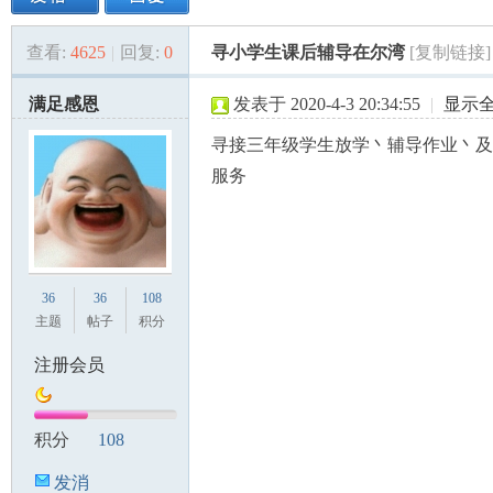
查看:
4625
|
回复:
0
寻小学生课后辅导在尔湾
[复制链接]
美
»
›
›
›
满足感恩
发表于 2020-4-3 20:34:55
|
显示
寻接三年级学生放学丶辅导作业丶及
服务
国
36
36
108
主题
帖子
积分
注册会员
积分
108
发消