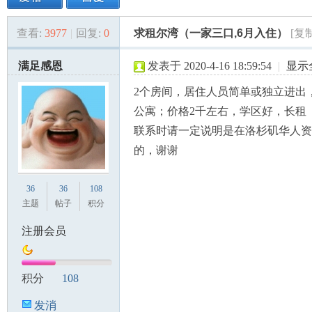
查看:
3977
|
回复:
0
求租尔湾（一家三口,6月入住）
[复
美
»
›
›
›
满足感恩
发表于 2020-4-16 18:59:54
|
显示
2个房间，居住人员简单或独立进出，
公寓；价格2千左右，学区好，长租
联系时请一定说明是在洛杉矶华人资
的，谢谢
国
36
36
108
主题
帖子
积分
注册会员
积分
108
发消