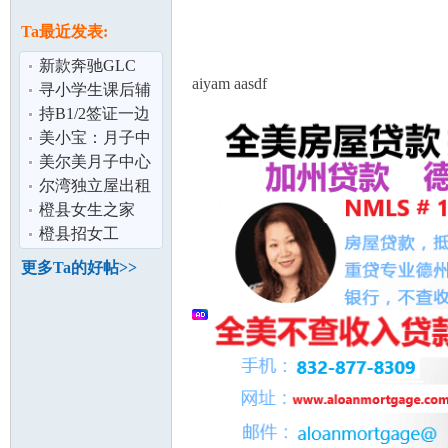
论
息
Ta最近发表:
新款奔驰GLC
aiyam aasdf
$900/月,含全保及
寻小学生课后辅
雨伞险
导在尔湾
持B1/2签证一边
让孩子在美国上
美小宝：月子中
学一边找机会
心都在洛杉矶？
美尔美月子中心
尔湾独立屋出租
坛
橙县女生之家
（dog friendly）
橙县招女工
更多Ta的好帖>>
加