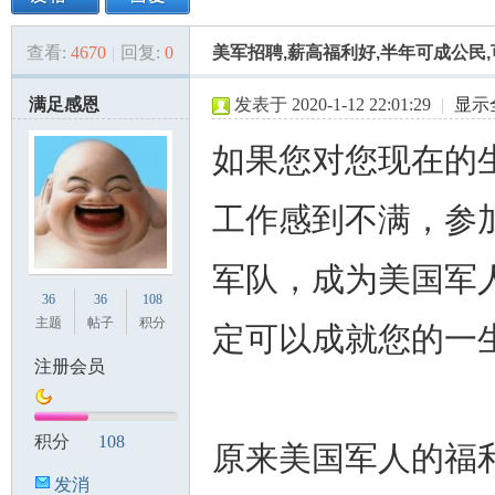
查看:
4670
|
回复:
0
美军招聘,薪高福利好,半年可成公民,可
美
»
›
›
›
满足感恩
发表于 2020-1-12 22:01:29
|
显示
如果您对您现在的
工作感到不满，参
军队，成为美国军
国
36
36
108
主题
帖子
积分
定可以成就您的一
注册会员
积分
108
原来美国军人的福
发消