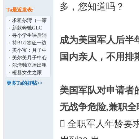
论
多，您知道吗？
息
Ta最近发表:
求租尔湾（一家
三口,6月入住）
新款奔驰GLC
$900/月,含全保及
寻小学生课后辅
成为美国军人后半
雨伞险
导在尔湾
持B1/2签证一边
让孩子在美国上
美小宝：月子中
国内亲人，不用排
学一边找机会
心都在洛杉矶？
美尔美月子中心
坛
尔湾独立屋出租
橙县女生之家
（dog friendly）
更多Ta的好帖>>
美国军队对申请者
无战争危险,兼职全
 全职军人年龄要求
加