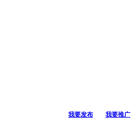
我要发布
我要推广