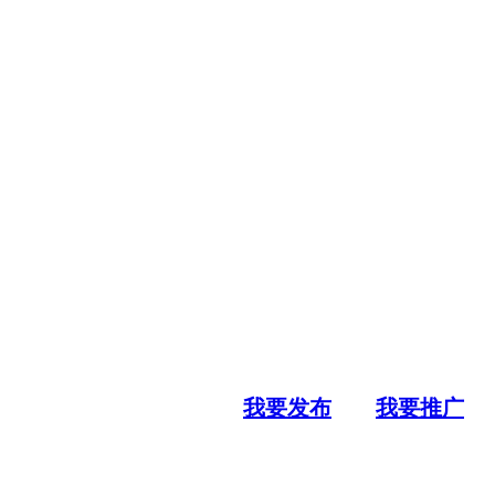
我要发布
我要推广