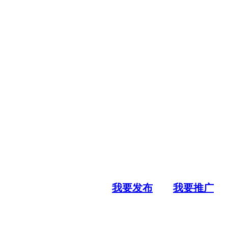
我要发布
我要推广