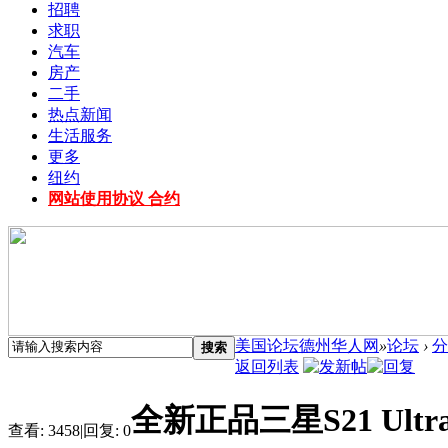
招聘
求职
汽车
房产
二手
热点新闻
生活服务
更多
纽约
网站使用协议 合约
美国论坛德州华人网
»
论坛
›
分
搜索
返回列表
全新正品三星S21 Ultra 
查看:
3458
|
回复:
0