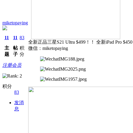
miketopaying
11
11
83
全新正品三星S21 Ultra $499！！ 全新iPad
主
帖
积
微信：miketopaying
题
子
分
注册会员
积分
83
发消
息