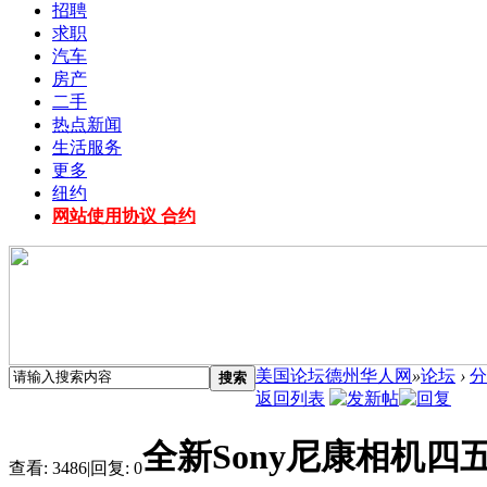
招聘
求职
汽车
房产
二手
热点新闻
生活服务
更多
纽约
网站使用协议 合约
美国论坛德州华人网
»
论坛
›
分
搜索
返回列表
全新Sony尼康相机四
查看:
3486
|
回复:
0