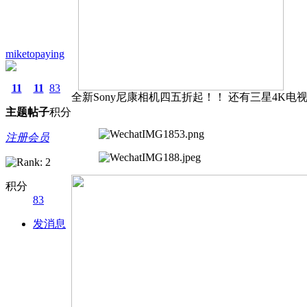
miketopaying
11
11
83
全新Sony尼康相机四五折起！！ 还有三星4K电视等
主题
帖子
积分
注册会员
积分
83
发消息