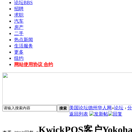
论坛
BBS
招聘
求职
汽车
房产
二手
热点新闻
生活服务
更多
纽约
网站使用协议 合约
美国论坛德州华人网
»
论坛
›
分
搜索
返回列表
KwickPOS客户Yok