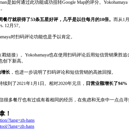
 & Raman是如何通过此功能成功扭转Google Map的评分。Yokoha
星。
仅几周餐厅就获得了53条五星好评，几乎是以往每月的10倍。
而从
1
 12月57。
okohamaya对扫码评论功能也是予以肯定。
果（戳链接）。Yokohamaya也在使用扫码评论后用短信营销乘胜
也创下新高。
的增长
，也进一步说明了扫码评论和短信营销的高效回报。
到了2021年1月1日。相对2020年元旦，
日营业额增长了
94
学习；相信很多餐厅也有过或有着相同的经历，在焦虑和无奈中一点
费拿！
tion/?lang=zh-hans
tool/?lang=zh-hans