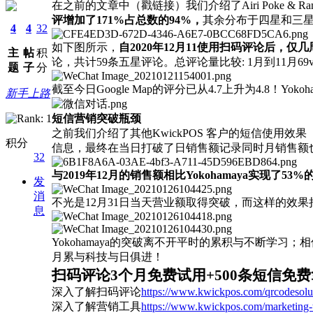
在之前的文章中（戳链接）我们介绍了
Airi Poke
评增加了
171%占总数的94%，
其余分布于四星和三
4
4
32
如下图所示，
自
2020年12月11使用扫码评论后，
主
帖
积
论，共计59条五星评论。总评论量比较: 1月到11月69vs.
题
子
分
截至今日
Google Map的评分已从4.7上升为4.8！Y
新手上路
短信营销突破瓶颈
之前我们介绍了其他
KwickPOS 客户的短信使用效
积分
信息，最终在当日打破了日销售额记录同时月销售额
32
与
2019年12月的销售额相比Yokohamaya实现了53%
发
消
不光是
12月31日当天营业额取得突破，而这样的效果持续
息
Yokohamaya的突破离不开平时的累积与不断
月累与科技与日俱进！
扫码评论
3个月免费试用+500条短信免
深入了解扫码评论
https://www.kwickpos.com/qrcodesolu
深入了解营销工具
https://www.kwickpos.com/marketing-