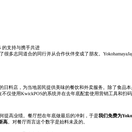
S 的支持与携手共进
多志同道合的同行并从合作伙伴变成了朋友。YokohamayaJapan
一家位于Cypress TX的日料店，为当地居民提供美味的餐饮和外卖服务。
餐厅现在不仅使用KwickPOS的系统并在去年底配套使用营销工具
S 咨询如何提高业绩。餐厅想在年底做最后的冲刺，于是
我们免费为
Yo
新高
。对餐厅而言这个数字是始料未及的。