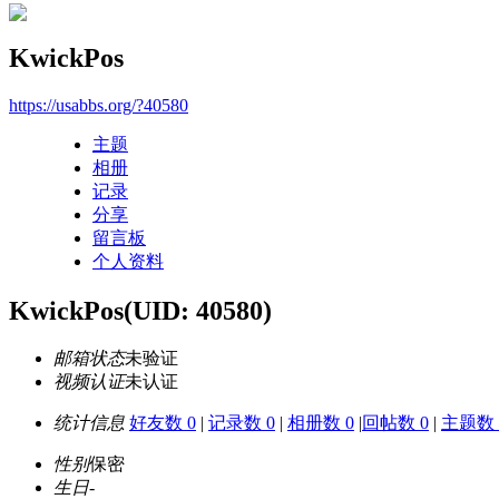
KwickPos
https://usabbs.org/?40580
主题
相册
记录
分享
留言板
个人资料
KwickPos
(UID: 40580)
邮箱状态
未验证
视频认证
未认证
统计信息
好友数 0
|
记录数 0
|
相册数 0
|
回帖数 0
|
主题数 
性别
保密
生日
-