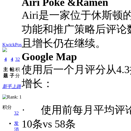
Airi Poke &Ramen
Airi是一家位于休斯顿
功能和推广策略后评论
且增长仍在继续。
KwickPos
Google Map
4
4
32
使用后一个月评分从
4
主
帖
积
题
子
分
增长：
新手上路
· 使用前每月平均评
积分
32
10条vs 58条
发
消