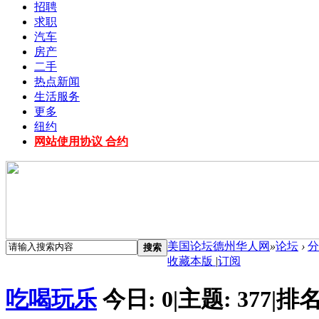
招聘
求职
汽车
房产
二手
热点新闻
生活服务
更多
纽约
网站使用协议 合约
美国论坛德州华人网
»
论坛
›
分
搜索
收藏本版
|
订阅
吃喝玩乐
今日:
0
|
主题:
377
|
排名