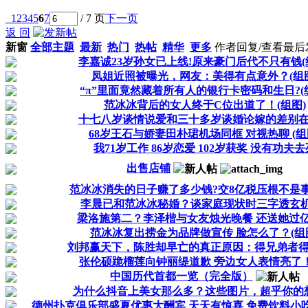
1
2
3
4
5
6
7
/ 7 页
下一页
返 回
新窗
全部主题
最新
热门
热帖
精华
更多
作者
回复/查看
最后
李嘉诚23岁孙女已上线!原来豪门后代不只有钱(
凤姐近照被曝光，网友：美得有点意外？(组图
“π”里面竟然藏着所有人的银行卡密码和生日?(
范冰冰背后的女人终于C位出道了！(组图)
十七八岁谈情说爱和三十多岁谈婚论嫁的差别
68岁王石与娇妻田朴珺机场同框 对视热聊 (组
我71岁工作 86岁恋爱 102岁获奖 没有功夫去
出售店铺
范冰冰消失的日子赚了多少钱?交8亿税压根不是事
李晨已和范冰冰秘婚？谈家庭现状时三字透玄机
梁洛施第二？李泽楷与女友烛光晚餐 还送她过
范冰冰复出捞金为品牌做宣传 脸怎么了？(组
刘邦赢天下，陈胜却早亡的真正原因：得兄弟者
张伦硕跪榴莲向钟丽缇道歉 旁边女人表情亮了！
中国历代首都一览（完全版）
为什么抖音上美女那么多？这些图片，超乎你的
德州扑克俱乐部盛夏优惠大酬宾 天天有惊喜 免费饮料小