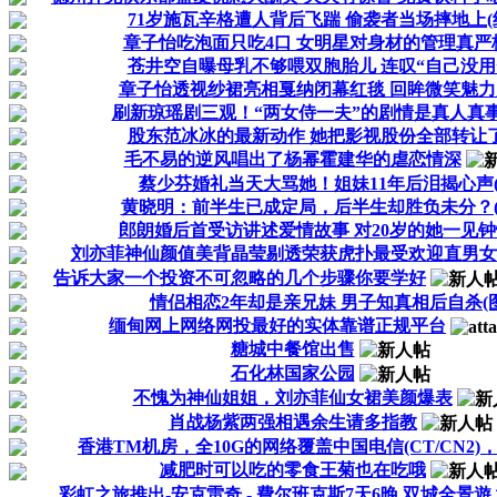
71岁施瓦辛格遭人背后飞踹 偷袭者当场摔地上(
章子怡吃泡面只吃4口 女明星对身材的管理真严格
苍井空自曝母乳不够喂双胞胎儿 连叹“自己没用”
章子怡透视纱裙亮相戛纳闭幕红毯 回眸微笑魅力足
刷新琼瑶剧三观！“两女侍一夫”的剧情是真人真事
股东范冰冰的最新动作 她把影视股份全部转让了
毛不易的逆风唱出了杨幂霍建华的虐恋情深
蔡少芬婚礼当天大骂她！姐妹11年后泪揭心声(
黄晓明：前半生已成定局，后半生却胜负未分？(
郎朗婚后首受访讲述爱情故事 对20岁的她一见钟情
刘亦菲神仙颜值美背晶莹剔透荣获虎扑最受欢迎直男女
告诉大家一个投资不可忽略的几个步骤你要学好
情侣相恋2年却是亲兄妹 男子知真相后自杀(图
缅甸网上网络网投最好的实体靠谱正规平台
糖城中餐馆出售
石化林国家公园
不愧为神仙姐姐，刘亦菲仙女裙美颜爆表
肖战杨紫两强相遇余生请多指教
香港TM机房，全10G的网络覆盖中国电信(CT/CN2)，
减肥时可以吃的零食王菊也在吃哦
彩虹之旅推出-安克雷奇 - 費尔班克斯7天6晚 双城全景遊 坦