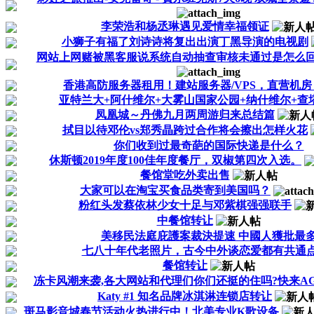
李荣浩和杨丞琳遇见爱情幸福领证
小狮子有福了刘诗诗将复出出演丁黑导演的电视剧
网站上网赌被黑客服说系统自动抽查审核未通过是怎么回
香港高防服务器租用！建站服务器/VPS，直营机房，
亚特兰大+阿什维尔+大雾山国家公园+纳什维尔+查塔努加
凤凰城～丹佛九月两周游归来总结篇
拭目以待邓伦vs郑秀晶跨过合作将会擦出怎样火花
你们收到过最奇葩的国际快递是什么？
休斯顿2019年度100佳年度餐厅，双椒第四次入选。
餐馆堂吃外卖出售
大家可以在淘宝买食品类寄到美国吗？
粉红头发蔡依林少女十足与邓紫棋强强联手
中餐馆转让
美移民法庭庇護案裁決提速 中國人獲批最
七八十年代老照片，古今中外谈恋爱都有共通点
餐馆转让
冻卡风潮来袭,各大网站和代理们你们还挺的住吗?快来AG直
Katy #1 知名品牌冰淇淋连锁店转让
斑马影音城春节活动火热进行中！北美专业K歌设备