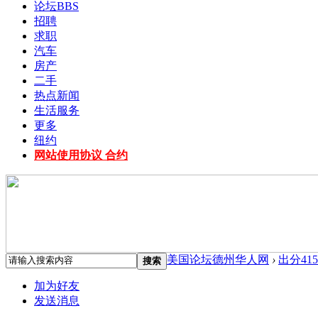
论坛
BBS
招聘
求职
汽车
房产
二手
热点新闻
生活服务
更多
纽约
网站使用协议 合约
美国论坛德州华人网
›
出分415
搜索
加为好友
发送消息