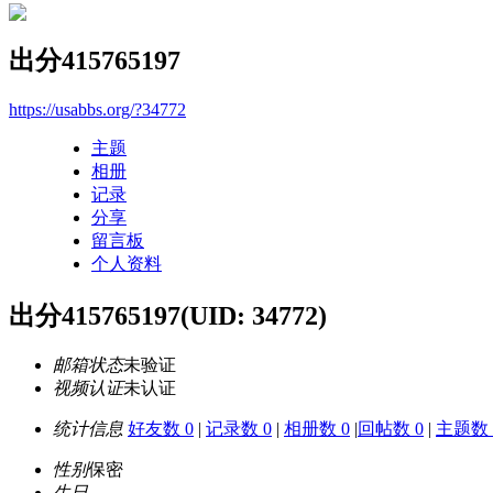
出分415765197
https://usabbs.org/?34772
主题
相册
记录
分享
留言板
个人资料
出分415765197
(UID: 34772)
邮箱状态
未验证
视频认证
未认证
统计信息
好友数 0
|
记录数 0
|
相册数 0
|
回帖数 0
|
主题数 
性别
保密
生日
-