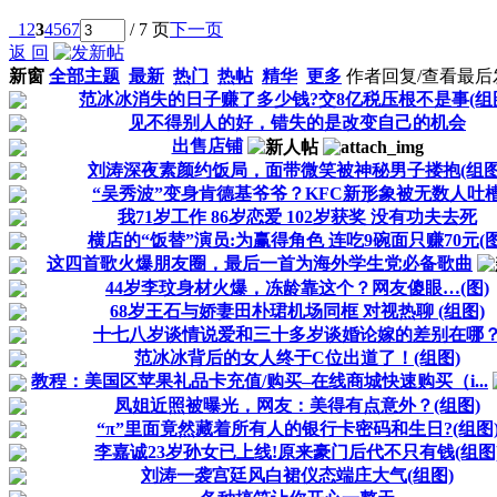
1
2
3
4
5
6
7
/ 7 页
下一页
返 回
新窗
全部主题
最新
热门
热帖
精华
更多
作者
回复/查看
最后
范冰冰消失的日子赚了多少钱?交8亿税压根不是事(组
见不得别人的好，错失的是改变自己的机会
出售店铺
刘涛深夜素颜约饭局，面带微笑被神秘男子搂抱(组图
“吴秀波”变身肯德基爷爷？KFC新形象被无数人吐
我71岁工作 86岁恋爱 102岁获奖 没有功夫去死
横店的“饭替”演员:为赢得角色 连吃9碗面只赚70元(图
这四首歌火爆朋友圈，最后一首为海外学生党必备歌曲
44岁李玟身材火爆，冻龄靠这个？网友傻眼…(图)
68岁王石与娇妻田朴珺机场同框 对视热聊 (组图)
十七八岁谈情说爱和三十多岁谈婚论嫁的差别在哪
范冰冰背后的女人终于C位出道了！(组图)
教程：美国区苹果礼品卡充值/购买–在线商城快速购买（i...
凤姐近照被曝光，网友：美得有点意外？(组图)
“π”里面竟然藏着所有人的银行卡密码和生日?(组图
李嘉诚23岁孙女已上线!原来豪门后代不只有钱(组图
刘涛一袭宫廷风白裙仪态端庄大气(组图)