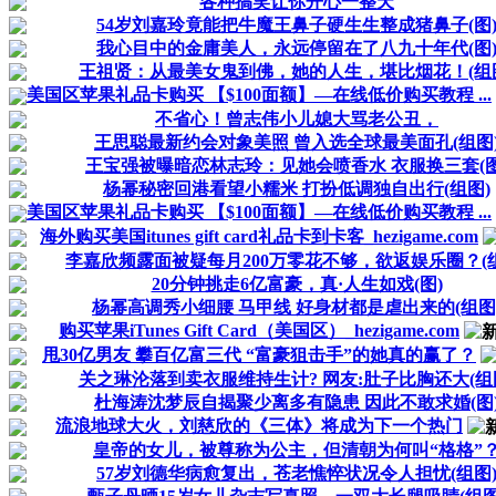
各种搞笑让你开心一整天
54岁刘嘉玲竟能把牛魔王鼻子硬生生整成猪鼻子(图
我心目中的金庸美人，永远停留在了八九十年代(图
王祖贤：从最美女鬼到佛，她的人生，堪比烟花！(组
美国区苹果礼品卡购买 【$100面额】—在线低价购买教程 ...
不省心！曾志伟小儿媳大骂老公丑，
王思聪最新约会对象美照 曾入选全球最美面孔(组图
王宝强被曝暗恋林志玲：见她会喷香水 衣服换三套(图
杨幂秘密回港看望小糯米 打扮低调独自出行(组图)
美国区苹果礼品卡购买 【$100面额】—在线低价购买教程 ...
海外购买美国itunes gift card礼品卡到卡客_hezigame.com
李嘉欣频露面被疑每月200万零花不够，欲返娱乐圈？(
20分钟挑走6亿富豪，真·人生如戏(图)
杨幂高调秀小细腰 马甲线 好身材都是虐出来的(组图
购买苹果iTunes Gift Card（美国区）_hezigame.com
甩30亿男友 攀百亿富三代 “富豪狙击手”的她真的赢了？
关之琳沦落到卖衣服维持生计? 网友:肚子比胸还大(组
杜海涛沈梦辰自揭聚少离多有隐患 因此不敢求婚(图
流浪地球大火，刘慈欣的《三体》将成为下一个热门
皇帝的女儿，被尊称为公主，但清朝为何叫“格格”
57岁刘德华病愈复出，苍老憔悴状况令人担忧(组图