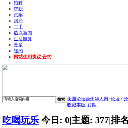
招聘
求职
汽车
房产
二手
热点新闻
生活服务
更多
纽约
网站使用协议 合约
美国论坛德州华人网
»
论坛
›
分
搜索
收藏本版
|
订阅
吃喝玩乐
今日:
0
|
主题:
377
|
排名