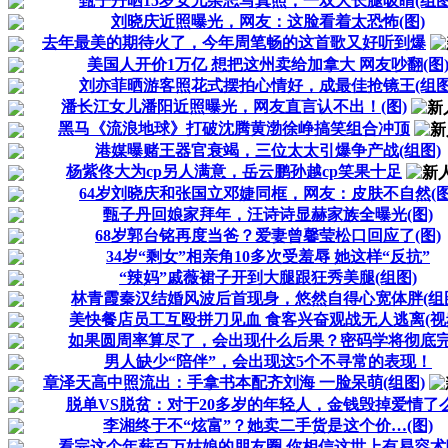
甄子丹晒15岁女儿杂志写真照，一双大长腿吸睛(组图
刘晓庆近照曝光，网友：这脸看着太恐怖(图)
去年最美的期待火了，今年周笔畅的这首歌又好听到爆
美国人开价1万亿 想把这州卖给加拿大 网友吵翻(图
刘亦菲晒游客照花式摆拍心情好，成最佳抢镜王(组图
潘长江女儿潘阳近照曝光，网友直言认不出！(图)
黑马《流浪地球》打破沈腾黄渤徐峥搞笑组合冲顶
港媒曝赌王器官衰竭，三位太太引爆争产战(组图)
杨紫佟大为cp另人满意，岳云鹏孙越cp笑果十足
64岁刘晓庆和张国立邓婕同框，网友：皮肤不自然(图
甄子丹回娘家拜年，汪诗诗显赫家族全曝光(图)
68岁郭台铭再度当爸？爱妻曾馨莹松口回应了(图)
34岁“剩女”相亲角10多次受羞辱 她这样“反抗”
“辣妈”戚薇裙子开到大腿跟狂秀美腿(组图)
林青霞秦汉结婚风波后首现身，悠然自得心宽体胖(组
美快餐店员工互殴拼刀见血 食客兴奋观战无人逃离(视
如果圆周率算尽了，会出现什么后果？密码学将彻底
男人缺少“陪伴”，会出现这5个不寻常的表现！
章泽天高中照流出：手拿书本配齐刘海 一脸呆萌(组图)
脱单VS脱贫：对于20多岁的年轻人，金钱毁掉爱情了
李湘终于不“炫富”？她卖二手货是这个价…(图)
看完这个年薪百万姑娘的朋友圈 你相信这世上有易容术