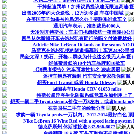
求购二手车：请问有没有几千元的二手车
干掉超速罚单！加州议员提议建无限速高速(图
出售2005年的大众途锐，12万迈多点,车在中国城
在美国车子如果被拖吊怎么办？要联系谁拿车？
通用汽车表示，准备裁员4000人
天冷别开特斯拉：车主们抱怨续航一夜暴降40公里
四号从休斯顿开车去洛杉矶有同行的吗？付油费就好
Athletic Nike LeBron 16 lands on the seams NO.
马斯克在洛杉矶挖的隧道揭幕啦！车速249公里(组
民怨太深！扔石、开枪…群众为什么这么恨无人车(图)
维修费最低的10个汽车品牌和10款车
《消费者报告》汽车可靠性排名 凌志居冠
遥控车钥匙有漏洞 汽车安全专家教你防贼
想买Ford Transit 或者 Honda Odessay
回国卖车Honda CRV 61653 miles
特斯拉超浮夸生化防御系统竟真在加州用上了
想买一辆二手Toyota sienna,价位一万$左右，或者honda odys
在美国买二手车的经验分享
求购一辆 Toyota pruis.一万以内。2012-2014最好白色 
Nike LeBron 16 Wine Red with a speed lacing system
️德克萨斯州 休斯顿接送️ 832-966-6077
台铁翻覆 18人死 车头车厢惨不忍睹(组图)