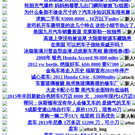
轮胎充气爆炸 妈妈抱着婴儿出门瞬间被掀飞(组图)
为什么备胎不做全尺寸的？汽车冷知识其实很有趣
求购二手车 $5000-8000，10万以下miles
老司机开车最明显的这几个特点 这些小细节你占了
美国九月汽车销量衰退 克莱斯勒一枝独秀
高速上突没电被追尾 大陆新能源车藏隐患
在美国 可以把车子借给亲戚开吗？
冰箱装满川普血型血液,总统新车亮相 最强怪兽(图)
2008年 银色 Honda Accord 90,000 miles
2012 vw beetle. 绝版好车, kbb 8000 要$7300
金龟车将走入历史 福斯宣布2019年停产
诚心卖车: 2012 Honda Civic , 63000miles
车窗玻璃被砸 急求换玻璃靠谱的修车厂
大皮卡配小引擎 美汽车全面转向低油耗
2015年丰田新款白色轿车9万迈 8000 元，2008年现代14万迈3
帮问：休斯顿有没有华人会修叉车的 是烧气的叉车
9成新变速山地自行车，原价119刀，现售40刀
求购一辆二手SUV 低里程 日系优先
卖车 2013年尼桑 3万多迈 12200 刀，可小刀
卖车