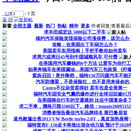
1
2
3
/ 3 页
返 回
新窗
全部主题
最新
热门
热帖
精华
更多
作者
回复/查看
最后
求丰田或宏达 5000以下二手车
续约汽车保险发现保险公司涨保费，该怎么办
攻略：在美国出了车祸怎么办？
美国卖车实用指南｜手把手教你如何卖车
求周六或周日45号到中国城顺风车 可付费
在美国用汽车赚钱的6个方法 让爱车为你打工
如果奔驰车在美国漏油…美国汽车三包政策 《柠
紧急召回！意外降档，福特150万问题汽车不能
汽车防撞梁，不是保险杠，也不是用来保命的
Costco不仅杂货卖得好 卖车也是全美第一
福特汽车因安全气囊恐爆炸进行全球召回逾95
在美国骑自行车的交通规则 比在中国复杂多
求二手車，價格只限3500以下。維信：tomato26895352
消费者报告最佳汽车品牌排名 斯巴鲁居首
蓝色敞篷出售2013 VW Beetle turbo 2.0T，真皮加热座椅
福特宣布F-150皮卡将推出混合动力版 预计于2020