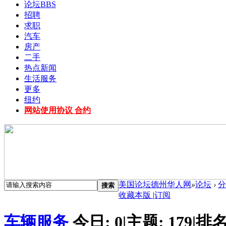
论坛
BBS
招聘
求职
汽车
房产
二手
热点新闻
生活服务
更多
纽约
网站使用协议 合约
美国论坛德州华人网
»
论坛
›
分
搜索
收藏本版
|
订阅
车辆服务
今日:
0
|
主题:
179
|
排名