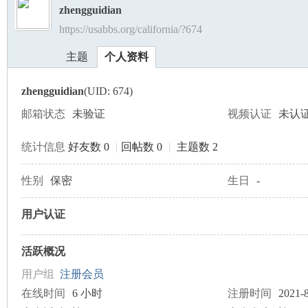
zhengguidian
https://usabbs.org/california/?674
美
›
›
主题
个人资料
zhengguidian
(UID: 674)
邮箱状态
未验证
视频认证
未认
统计信息
好友数 0
|
回帖数 0
|
主题数 2
国
性别
保密
生日
-
用户认证
活跃概况
用户组
注册会员
在线时间
6 小时
注册时间
2021-8