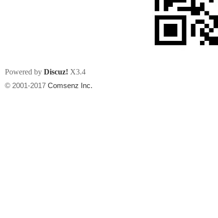
Powered by
Discuz!
X3.4
州
© 2001-2017
Comsenz Inc.
华