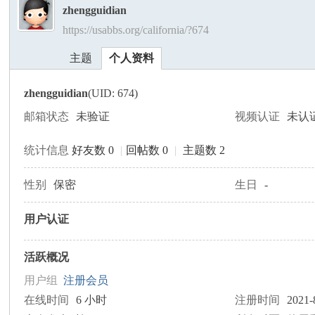
zhengguidian
https://usabbs.org/california/?674
美
›
›
主题
个人资料
zhengguidian
(UID: 674)
邮箱状态
未验证
视频认证
未认
统计信息
好友数 0
|
回帖数 0
|
主题数 2
国
性别
保密
生日
-
用户认证
活跃概况
用户组
注册会员
在线时间
6 小时
注册时间
2021-