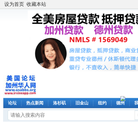
设为首页
收藏本站
论坛
热点新闻
洛杉矶
旧金山
纽约
德州