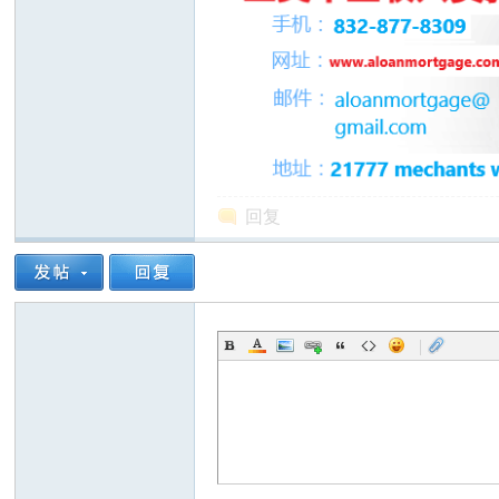
州
回复
|
华