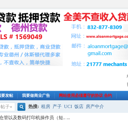
我要发帖
我要做商业广告
网站使用必须遵守的协议 合约
热搜:
租房
产子
UCI
饭店
房产中介
帖子
搜
以及数码打印机操作员（短.. ...