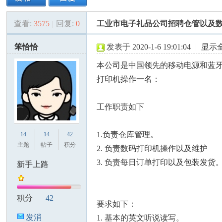
查看:
3575
|
回复:
0
工业市电子礼品公司招聘仓管以及数码
美
»
›
›
›
笨恰恰
发表于 2020-1-6 19:01:04
|
显示
本公司是中国领先的移动电源和蓝
打印机操作一名：
工作职责如下
国
1.负责仓库管理。
14
14
42
主题
帖子
积分
2. 负责数码打印机操作以及维护
3. 负责每日订单打印以及包装发货
新手上路
积分
42
要求如下：
发消
1. 基本的英文听说读写。