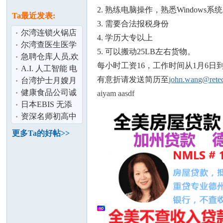
论
息
2. 熟练电脑操作，熟悉Windows系统，O
Ta最近发表:
3. 需要合法报税身份
尔湾连锁火锅店
4. 学历大专以上
请人
尔湾查医生医学
5. 可以搬动25LB左右货物。
中心招聘 护士 医
急聘仓库人员,欢
每小时工资16，工作时间从1月6日到
学助理 前
迎您的加入
A.I. 人工智能 电
有意折请发送简历至
john.wang@rete
脑编程 机器人 网
台湾护士月嫂月
路安全
子餐,经验丰富,人
健康食品公司诚
aiyam aasdf
坛
品好有责任
招 销售人员 薪优
日本EBIS 无添
加补水保湿美白
资深名师初高中
手膜
课后辅导,各种升
更多Ta的好帖>>
学考试备考
加