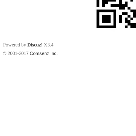
Powered by
Discuz!
X3.4
州
© 2001-2017
Comsenz Inc.
华