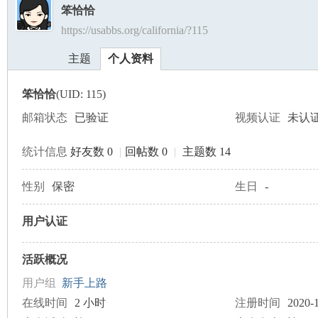
笨恰恰
https://usabbs.org/california/?115
美
›
›
主题
个人资料
笨恰恰
(UID: 115)
邮箱状态
已验证
视频认证
未认
统计信息
好友数 0
|
回帖数 0
|
主题数 14
国
性别
保密
生日
-
用户认证
活跃概况
用户组
新手上路
在线时间
2 小时
注册时间
2020-1