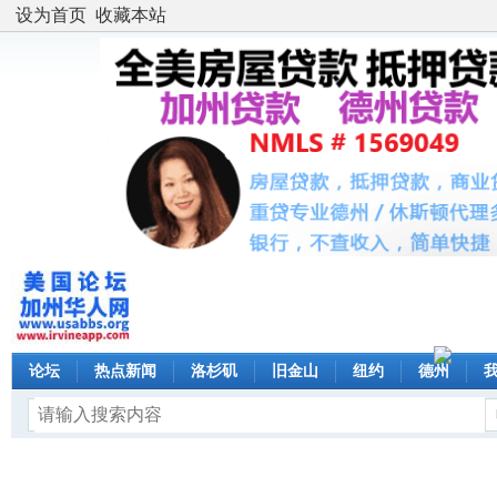
设为首页
收藏本站
论坛
热点新闻
洛杉矶
旧金山
纽约
德州