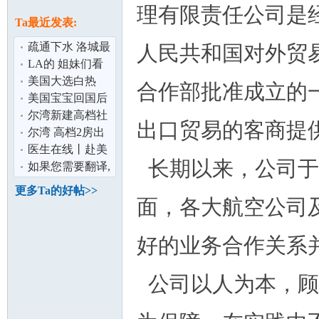
论
理有限责任公司是
息
Ta最近发表:
疏通下水 洛城最
人民共和国对外贸
低价
LA的 姐妹们看
过来, 一起见证彼
美国大选白热
合作部批准成立的
此的蜕变~~
化，华人为什么
美国宝宝回国后
更支持他？
去怎么接种疫
尔湾新建高档社
出口贸易的客商提
苗？
区独栋别墅分租
尔湾 高档2房出
坛
自助待产 民
租 日租 周租 月
医生在线丨赴美
长期以来，公司于
租 拎包即住
生子,这个医生你
如果您需要翻译,
不能不知道
我可以帮您
更多Ta的好帖>>
面，各大航空公司
好的业务合作关系
公司以人为本，顾
加