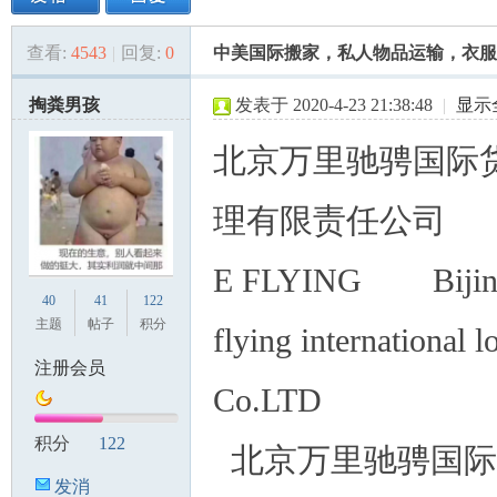
查看:
4543
|
回复:
0
中美国际搬家，私人物品运输，衣服
美
»
›
›
›
掏粪男孩
发表于 2020-4-23 21:38:48
|
显示
北京万里驰骋国际
理有限责任公司
E FLYING Bijin
国
40
41
122
主题
帖子
积分
flying international l
注册会员
Co.LTD
积分
122
北京万里驰骋国际
发消