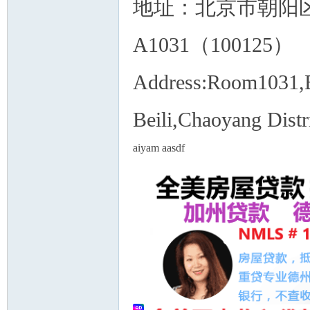
地址：北京市朝阳
A1031（100125）
Address:Room1031,B
Beili,Chaoyang Distr
aiyam aasdf