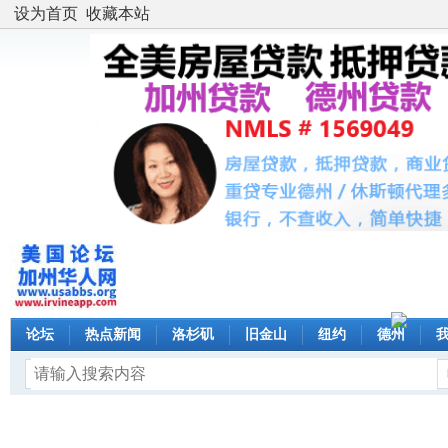
设为首页
收藏本站
论坛
热点新闻
洛杉矶
旧金山
纽约
德州