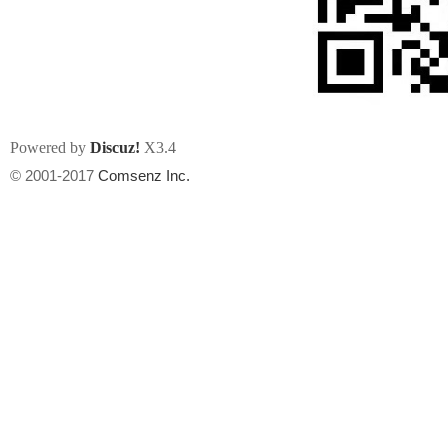
Powered by
Discuz!
X3.4
州
© 2001-2017
Comsenz Inc.
华