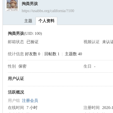
掏粪男孩
https://usabbs.org/california/?100
美
›
›
主题
个人资料
掏粪男孩
(UID: 100)
邮箱状态
已验证
视频认证
未认
统计信息
好友数 0
|
回帖数 1
|
主题数 40
国
性别
保密
生日
-
用户认证
活跃概况
用户组
注册会员
在线时间
7 小时
注册时间
2020-1