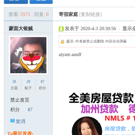
查看:
5571
|
回复:
0
寄宿家庭
[复制链接]
美
»
›
›
›
蒙面大银贼
发表于 2020-4-3 20:30:56
|
显示
提示:
作者被禁止或删除 内容自动屏蔽
aiyam aasdf
国
28
29
87
主题
帖子
积分
禁止发言
积分
87
发消
息
Ta最近发表: