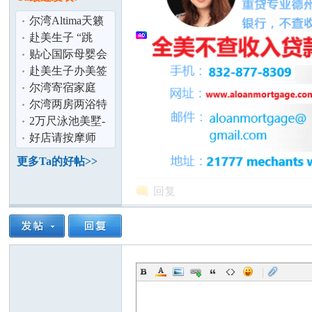
论
尔湾Altima天籁
出租
赴美生子 “跳
团”黑在美国,后
贴心国际母婴会
果你能承担？
所-孕妈妈们最好
赴美生子办美签
的选择
花费2万元,准妈
尔湾寄宿家庭
妈还要被骗多
尔湾两房两浴特
价短租7月9开始
2万尺泳池美墅-
阳台大套房觅有
好店请按摩师
坛
缘宝妈
（色免）
更多Ta的好帖>>
回复
|
加