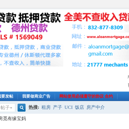
我要发帖
我要做商业广告
网站使用必须遵守的协议 合约
热搜:
租房
产子
UCI
饭店
房产中介
帖子
搜
套房觅有缘宝妈