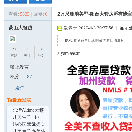
查看:
5633
|
回复:
0
2万尺泳池美墅-阳台大套房觅有缘
美
»
›
›
›
蒙面大银贼
发表于 2020-4-3 20:27:56
|
显示
提示:
作者被禁止或删除 内容自动屏蔽
28
29
87
aiyam aasdf
主题
帖子
积分
禁止发言
国
积分
87
发消
息
Ta最近发表:
尔湾Altima天籁
出租
赴美生子 “跳
团”黑在美国,后
贴心国际母婴会
果你能承担？
所-孕妈妈们最好
赴美生子办美签