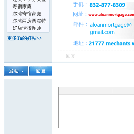
论
的选择
花费2万元,准妈
寄宿家庭
妈还要被骗多
尔湾寄宿家庭
尔湾两房两浴特
价短租7月9开始
好店请按摩师
（色免）
更多Ta的好帖>>
回复
坛
|
加