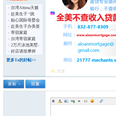
论
尔湾Altima天籁
出租
赴美生子 “跳
团”黑在美国,后
贴心国际母婴会
果你能承担？
所-孕妈妈们最好
赴美生子办美签
的选择
花费2万元,准妈
寄宿家庭
妈还要被骗多
尔湾寄宿家庭
2万尺泳池美墅-
阳台大套房觅有
好店请按摩师
坛
缘宝妈
（色免）
更多Ta的好帖>>
回复
|
加