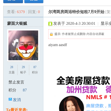
查看:
6379
|
回复:
0
尔湾两房两浴特价短租7月9开始
[
美
»
›
›
›
蒙面大银贼
发表于 2020-4-3 20:30:01
|
显示
提示:
作者被禁止或删除 内容自动屏蔽
aiyam aasdf
国
28
29
87
主题
帖子
积分
禁止发言
积分
87
发消
息
Ta最近发表: