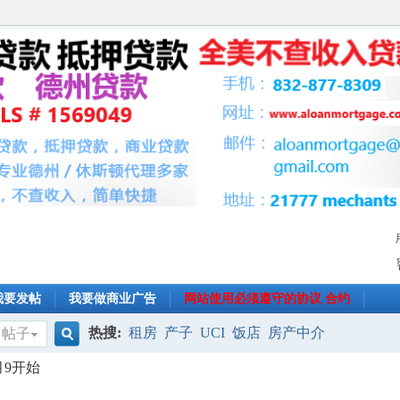
我要发帖
我要做商业广告
网站使用必须遵守的协议 合约
热搜:
租房
产子
UCI
饭店
房产中介
帖子
搜
月9开始