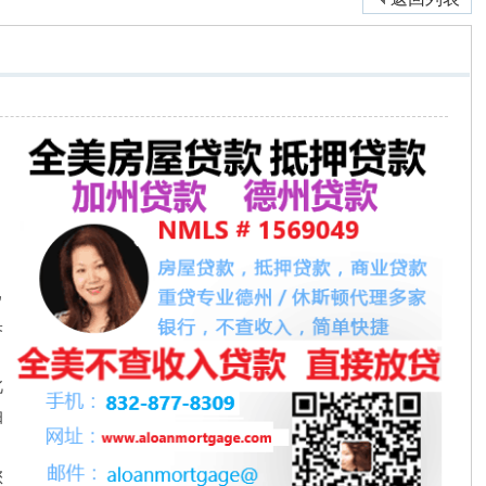
己
果
此
抽
您