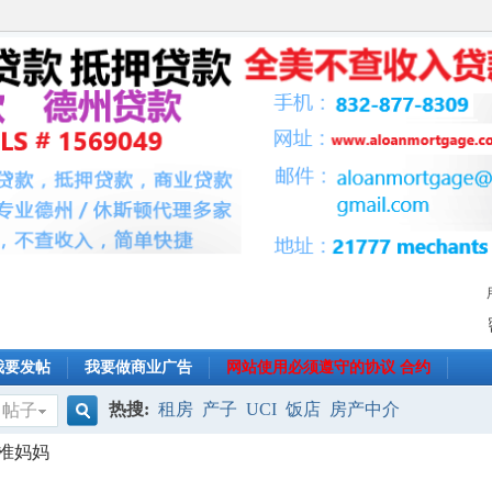
我要发帖
我要做商业广告
网站使用必须遵守的协议 合约
热搜:
租房
产子
UCI
饭店
房产中介
帖子
搜
准妈妈