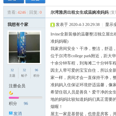
查看:
4246
|
回复:
0
尔湾雅房出租女生或温婉准妈妈
[
美
»
›
›
›
我想有个家
发表于 2020-4-3 20:29:38
|
显示
Irvine全新装修的温馨整洁独立
准妈妈喔)
我家房间安全丶干净，整洁，舒适
位于尔湾市college park附近
十余分钟车程，到海滩二十分钟车
国
因主人带可爱的宝宝自住，所以全
32
32
96
主题
帖子
积分
家一样，房间才会一直保持干净，
准妈妈入住保证环境舒适温馨，像
注册会员
希望住宿人员是善良丶爱干净的女
地的妈妈比较知道妈妈们真正需要
积分
96
烟喔！
发消
屋主一家是基督徒，也曾是房客，