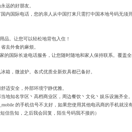
为永远的好朋友。
打国内国际电话，您的亲人从中国打来只需打中国本地号码无须
活用品。让您可以轻松地背包入住！
，省去外食的麻烦。
国家的国际长途电话服务，让您随时随地和家人保持联系。覆盖
。电冰箱，微波炉。各式优质全新炊具都已备好。
间舒适安全，外部环境宁静优雅。
邻当地知名学区丶高档商业区，周边餐饮丶文化丶娱乐设施齐全
mobile 的手机信号不太好，如果您使用其他电讯商的手机就没
要问询请先短信告知，之后我会回复，陌生号码我不接的）