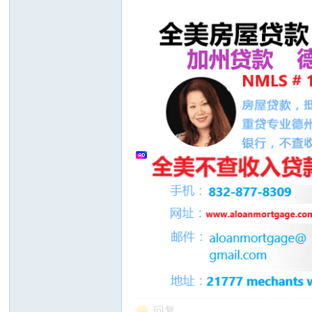
州
华
回复