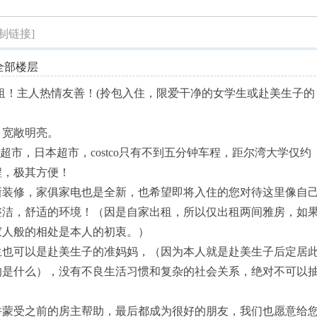
索
复制链接]
全部楼层
屋出租！主人热情友善！(拎包入住，限爱干净的女学生或赴美生子的
，宽敞明亮。
，距大华超市，日本超市，costco只有不到五分钟车程，距尔湾大学仅约
程，极其方便！
新装修，家俱家电也是全新，也希望即将入住的您对待这里像自
整洁，舒适的环境！（因是自家出租，所以仅出租两间雅房，如
家人般的相处是本人的初衷。）
生也可以是赴美生子的准妈妈，（因为本人就是赴美生子后定居
的是什么），没有不良生活习惯和复杂的社会关系，绝对不可以
并蒙受之前的房主帮助，最后都成为很好的朋友，我们也愿意给