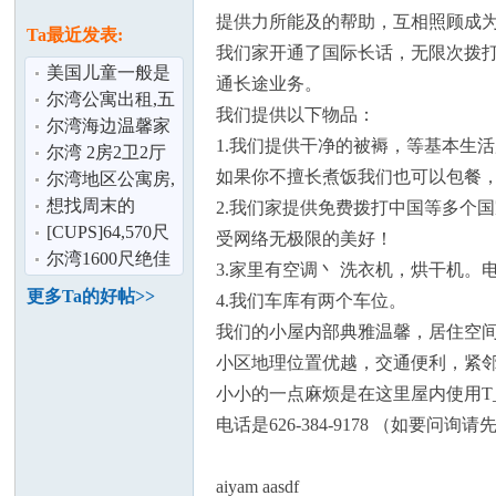
论
息
提供力所能及的帮助，互相照顾成
Ta最近发表:
我们家开通了国际长话，无限次拨
美国儿童一般是
通长途业务。
几岁上幼儿园
尔湾公寓出租,五
我们提供以下物品：
月中起,大华旁
尔湾海边温馨家
1.我们提供干净的被褥，等基本生
庭客栈欢迎您
尔湾 2房2卫2厅
如果你不擅长煮饭我们也可以包餐
联体别墅出租 家
尔湾地区公寓房,
具丶家居,
整租/分租
想找周末的
2.我们家提供免费拨打中国等多个
坛
parttime
[CUPS]64,570尺
受网络无极限的美好！
仓库出租,位于
尔湾1600尺绝佳
3.家里有空调丶 洗衣机，烘干机
Anaheim
位置甜品店出租
更多Ta的好帖>>
4.我们车库有两个车位。
我们的小屋内部典雅温馨，居住空
小区地理位置优越，交通便利，紧
小小的一点麻烦是在这里屋内使用T_
电话是626-384-9178 （如
加
aiyam aasdf