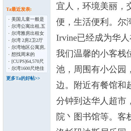
论
宜人，环境美丽，
息
Ta最近发表:
美国儿童一般是
便，生活便利。尔
几岁上幼儿园
尔湾公寓出租,五
月中起,大华旁
尔湾雅房出租女
Irvine已经成
生或温婉准妈妈
尔湾 2房2卫2厅
联体别墅出租 家
尔湾地区公寓房,
我们温馨的小客栈
具丶家居,
整租/分租
想找周末的
坛
parttime
[CUPS]64,570尺
池，周围有小公园，走
仓库出租,位于
尔湾1600尺绝佳
Anaheim
位置甜品店出租
更多Ta的好帖>>
边。附近有餐馆和
分钟到达华人超市
院丶图书馆等。客栈
加