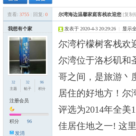
查看:
3755
|
回复:
0
尔湾海边温馨家庭客栈欢迎您
[复制
美
»
›
›
›
我想有个家
发表于 2020-4-3 20:29:26
|
显示
尔湾柠檬树客栈欢
尔湾位于洛杉矶和
哥之间，是旅游丶
国
32
32
96
主题
帖子
积分
居住的好地方！尔
注册会员
评选为2014年全美1
积分
96
佳居住地之一! 这
发消