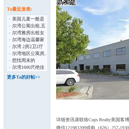
论
息
Ta最近发表:
美国儿童一般是
几岁上幼儿园
尔湾公寓出租,五
月中起,大华旁
尔湾雅房出租女
生或温婉准妈妈
尔湾海边温馨家
庭客栈欢迎您
尔湾 2房2卫2厅
联体别墅出租 家
尔湾地区公寓房,
坛
具丶家居,
整租/分租
想找周末的
parttime
尔湾1600尺绝佳
位置甜品店出租
更多Ta的好帖>>
加
详细资讯请联络Cups Realty美国
微信121983209或电（626）257-1930 / d