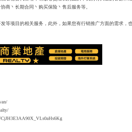
价协商丶长期合同丶购买保险丶售后服务等。
等项目的相关服务，此外，如果您有行销推广方面的需求，也欢迎联
wan/
alty/
l/UCjJH3E3AA90X_VLs0aHs6Kg