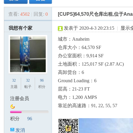
查看:
4502
|
回复:
0
[CUPS]64,570尺仓库出租,位于Ana
美
»
›
›
›
我想有个家
发表于 2020-4-3 20:23:15
|
显示
城市：Anaheim
仓库大小：64,570 SF
办公室面积：9,914 SF
土地面积：125,017 SF (2.87 AC)
高卸货台：6
国
Ground Loading：6
32
32
96
主题
帖子
积分
层高：21-23 FT
电力：1,200 AMPS
注册会员
靠近的高速路：91, 22, 55, 57
积分
96
发消