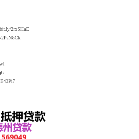
.ly/2rxSHaE
/2PsN8Ck
wi
bjG
E43Pi7