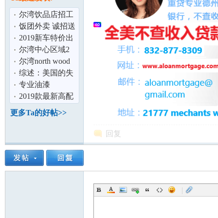
论
尔湾饮品店招工
（只招女生）全
饭团外卖 诚招送
职2位
餐员 每日收入
2019新车特价出
300 起！疫情
租 最低$699起 送
尔湾中心区域2
车到府 机
房公寓分租,拎包
尔湾north wood
入住
好学区招收高中
综述：美国的失
寄宿女学生
业保障制度及其
专业油漆
调整
62662853386
2019款最新高配
坛
7座丰田塞纳接送
更多Ta的好帖>>
服务。
回复
|
加