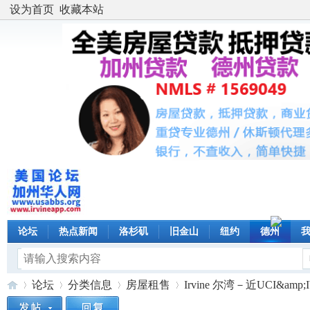
设为首页
收藏本站
论坛
热点新闻
洛杉矶
旧金山
纽约
德州
论坛
分类信息
房屋租售
Irvine 尔湾－近UCI&am