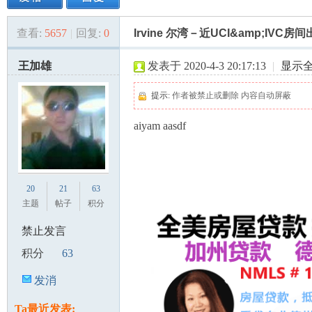
查看:
5657
|
回复:
0
Irvine 尔湾－近UCI&amp;IVC房
美
»
›
›
›
王加雄
发表于 2020-4-3 20:17:13
|
显示
提示:
作者被禁止或删除 内容自动屏蔽
aiyam aasdf
国
20
21
63
主题
帖子
积分
禁止发言
积分
63
发消
息
Ta最近发表: