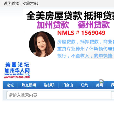
设为首页
收藏本站
论坛
热点新闻
洛杉矶
旧金山
纽约
德州