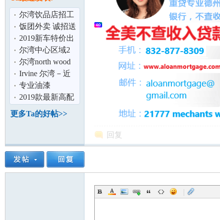
论
尔湾饮品店招工
（只招女生）全
饭团外卖 诚招送
职2位
餐员 每日收入
2019新车特价出
300 起！疫情
租 最低$699起 送
尔湾中心区域2
车到府 机
房公寓分租,拎包
尔湾north wood
入住
好学区招收高中
Irvine 尔湾－近
寄宿女学生
UCI&amp;IVC房
专业油漆
间出租
62662853386
2019款最新高配
坛
7座丰田塞纳接送
更多Ta的好帖>>
服务。
回复
|
加