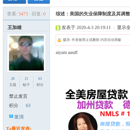
查看:
5473
|
回复:
0
综述：美国的失业保障制度及其调整
美
»
›
›
›
王加雄
发表于 2020-4-3 20:19:11
|
显示
提示:
作者被禁止或删除 内容自动屏蔽
aiyam aasdf
国
20
21
63
主题
帖子
积分
禁止发言
积分
63
发消
息
Ta最近发表: